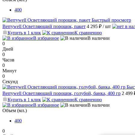
400
Быстрый просмотр
Berrywell Осветляющий порошок, пакет
4 295 ₽
/ шт
Купить в 1 клик
К сравнению
В избранное
В наличии
0
Дней
0
Часов
0
Минут
0
Секунд
Быс
Berrywell Осветляющий порошок, голубой, банка, 400 гр
2 499
Купить в 1 клик
К сравнению
В избранное
В наличии
Объем (мл.)
400
0