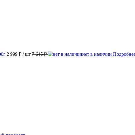
00г
2 999 ₽
/ шт
7 645 ₽
нет в наличии
Подробне