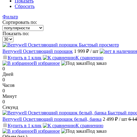
Показать
Сбросить
Фильтр
Сортировать по:
Показать по:
Быстрый просмотр
Berrywell Осветляющий порошок
1 999 ₽
/ шт
н
Купить в 1 клик
К сравнению
В избранное
Под заказ
0
Дней
0
Часов
0
Минут
0
Секунд
Быстрый про
Berrywell Осветляющий порошок белый, банка
2 499 ₽
/ шт
6 1
Купить в 1 клик
К сравнению
В избранное
Под заказ
Объем (мл.)