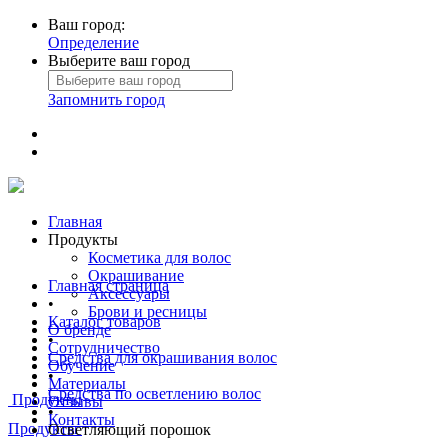
Ваш город:
Определение
Выберите ваш город
Запомнить город
Главная
Продукты
Косметика для волос
Окрашивание
Главная страница
Аксессуары
•
Брови и ресницы
Каталог товаров
О бренде
•
Сотрудничество
Средства для окрашивания волос
Обучение
•
Материалы
Средства по осветлению волос
Продукты
Отзывы
•
Контакты
Продукты
Осветляющий порошок