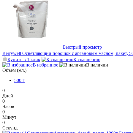
Быстрый просмотр
Berrywell Осветляющий порошок с аргановым маслом, пакет, 5
Купить в 1 клик
К сравнению
В избранное
В наличии
Объем (мл.)
500 г
0
Дней
0
Часов
0
Минут
0
Секунд