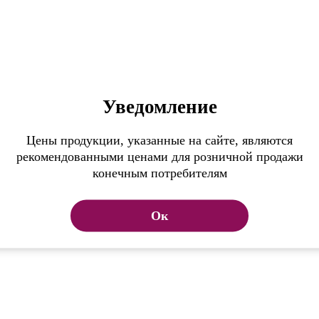
ыстрый просмотр
Уведомление
99 ₽
/ шт
7 645 ₽
нет в наличии
Подробнее
Цены продукции, указанные на сайте, являются
рекомендованными ценами для розничной продажи
конечным потребителям
Ок