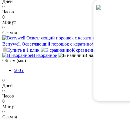
Дней
0
Часов
0
Минут
0
Секунд
Б
Berrywell Осветляющий порошок с кератином, пакет, 500 г
2 9
Купить в 1 клик
К сравнению
В избранное
В наличии
Объем (мл.)
500 г
0
Дней
0
Часов
0
Минут
0
Секунд