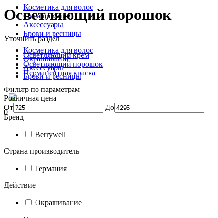
Косметика для волос
Осветляющий порошок
Окрашивание
Аксессуары
Брови и ресницы
Уточнить раздел
Косметика для волос
Осветляющий крем
Окрашивание
Осветляющий порошок
Аксессуары
Перманентная краска
Брови и ресницы
Фильтр по параметрам
Розничная цена
От
До
0
Бренд
Berrywell
Страна производитель
Германия
Действие
Окрашивание