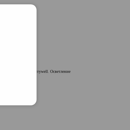
тляющие ряды
Berrywell. Осветление