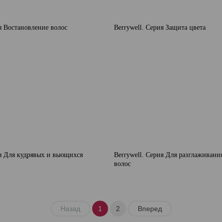
ия Востановление волос
Berrywell. Серия Защита цвета
ия Для кудрявых и вьющихся
Berrywell. Серия Для разглаживан
волос
Назад
1
2
Вперед