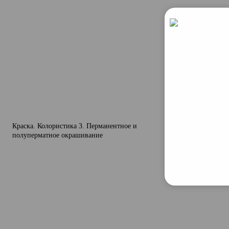
Краска. Колористика 3. Перманентное и
Краска. Колори
полуперматное окрашивание