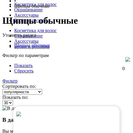
•
Косметика для волос
Щипцы обычные
Окрашивание
Аксессуары
Щипцы обычные
Брови и ресницы
Косметика для волос
Уточнить раздел
Окрашивание
Аксессуары
Щипцы обычные
Брови и ресницы
Фильтр по параметрам
Показать
0
Сбросить
Фильтр
Сортировать по:
Показать по:
В данном разделе пока пусто
Вы можете вернуться на
страницу каталога
или