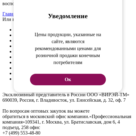
воспользоваться навигацией или поиском по сайту.
Главная страница
Уведомление
Или выберите нужный товар в каталоге.
Косметика для волос
Цены продукции, указанные на
Окрашивание
Электроинструменты
сайте, являются
Инструменты
рекомендованными ценами для
Аксессуары
розничной продажи конечным
Брови и ресницы
потребителям
Инструменты для маникюра / педикюра
Косметика
Косметология
Подарки
Ок
Эксклюзивный представитель в России ООО «ВИРЭЙ-ТМ»
690039, Россия, г. Владивосток, ул. Енисейская, д. 32, оф. 7
По вопросам оптовых закупок вы можете
обратиться в московский офис компании.
«Профессиональная
компания»
109341, г. Москва, ул. Братиславская, дом 6, 4
подъезд, 258 офис
+7 (499) 553-48-80