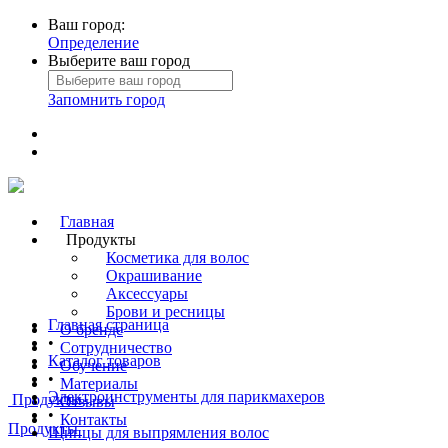
Ваш город:
Определение
Выберите ваш город
Запомнить город
Главная
Продукты
Косметика для волос
Окрашивание
Аксессуары
Брови и ресницы
Главная страница
О бренде
•
Сотрудничество
Каталог товаров
Обучение
•
Материалы
Электроинструменты для парикмахеров
Продукты
Отзывы
•
Контакты
Продукты
Щипцы для выпрямления волос