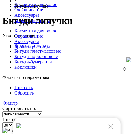
•
Косметика для волос
Бигуди липучки
Окрашивание
Аксессуары
Бигуди липучки
Брови и ресницы
Косметика для волос
Уточнить раздел
Окрашивание
Аксессуары
Бигуди липучки
Брови и ресницы
Бигуди пластмассовые
Бигуди поролоновые
Бигуди-бумеранги
Коклюшки
0
Фильтр по параметрам
Показать
Сбросить
Фильтр
Сортировать по:
Показать по: