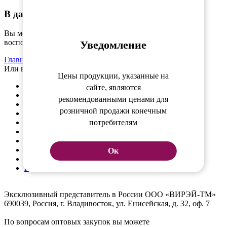
В данном разделе пока пусто
Вы можете вернуться на
страницу каталога
или
воспользоваться навигацией или поиском по сайту.
Уведомление
Главная страница
Или выберите нужный товар в каталоге.
Цены продукции, указанные на
Косметика для волос
сайте, являются
Окрашивание
рекомендованными ценами для
Электроинструменты
розничной продажи конечным
Инструменты
потребителям
Аксессуары
Брови и ресницы
Инструменты для маникюра / педикюра
Косметика
Ок
Косметология
Подарки
Эксклюзивный представитель в России ООО «ВИРЭЙ-ТМ»
690039, Россия, г. Владивосток, ул. Енисейская, д. 32, оф. 7
По вопросам оптовых закупок вы можете