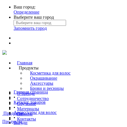
Ваш город:
Определение
Выберите ваш город
Запомнить город
Главная
Продукты
Косметика для волос
Окрашивание
Аксессуары
Брови и ресницы
Главная страница
О бренде
•
Сотрудничество
Каталог товаров
Обучение
•
Материалы
Аксессуары для волос
Продукты
Отзывы
•
Контакты
Продукты
Бигуди