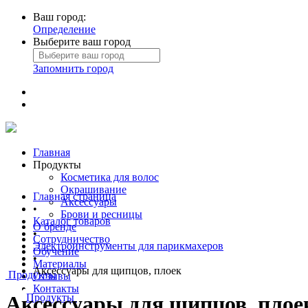
Ваш город:
Определение
Выберите ваш город
Запомнить город
Главная
Продукты
Косметика для волос
Окрашивание
Главная страница
Аксессуары
•
Брови и ресницы
Каталог товаров
О бренде
•
Сотрудничество
Электроинструменты для парикмахеров
Обучение
•
Материалы
Аксессуары для щипцов, плоек
Продукты
Отзывы
Контакты
Продукты
Аксессуары для щипцов, плое