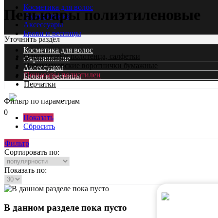
Косметика для волос
Пеньюары полиэтиленовые
Окрашивание
Аксессуары
Брови и ресницы
Уточнить раздел
Косметика для волос
Одноразовые полотенца, салфетки
Окрашивание
Парикмахерские воротнички бумажные
Аксессуары
Пеньюары полиэтилен
Брови и ресницы
Перчатки
Фильтр по параметрам
0
Показать
Сбросить
Фильтр
Сортировать по:
Показать по:
В данном разделе пока пусто