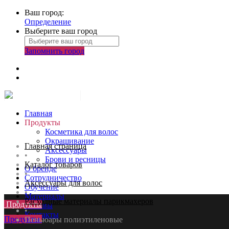
Ваш город:
Определение
Выберите ваш город
Запомнить город
Главная
Продукты
Косметика для волос
Окрашивание
Главная страница
Аксессуары
•
Брови и ресницы
Каталог товаров
О бренде
•
Сотрудничество
Аксессуары для волос
Обучение
•
Материалы
Расходные материалы парикмахеров
Продукты
Отзывы
•
Контакты
Продукты
Пеньюары полиэтиленовые