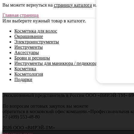
Вы можете вернуться на
страницу каталога
или воспользоватьс
Главная страница
Или выберите нужный товар в каталоге.
Косметика для волос
Окрашивание
Электроинструменты
Инструменты
Аксессуары
Брови и ресницы
Инструменты для маникюра / педикюра
Косметика
Косметология
Подарки
Эксклюзивный представитель в России ООО «ВИРЭЙ-ТМ»
69
По вопросам оптовых закупок вы можете
обратиться в московский офис компании.
«Профессиональная к
+7 (499) 553-48-80
2026 ООО «ВИРЭЙ-ТМ»