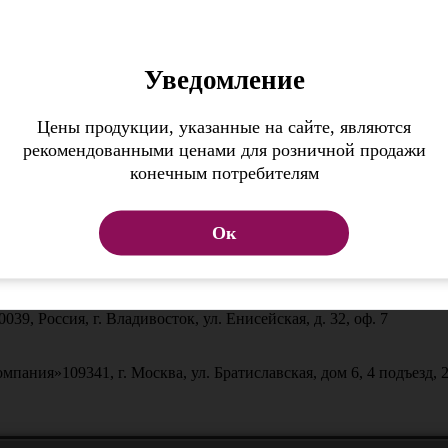
я навигацией или поиском по сайту.
Уведомление
Цены продукции, указанные на сайте, являются
рекомендованными ценами для розничной продажи
конечным потребителям
Ок
0039, Россия, г. Владивосток, ул. Енисейская, д. 32, оф. 7
омпания»
109341, г. Москва, ул. Братиславская, дом 6, 4 подъезд, 