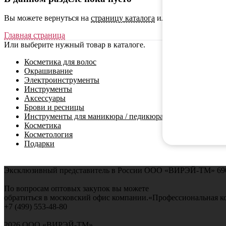
Вы можете вернуться на
страницу каталога
или воспользоватьс
Главная страница
Или выберите нужный товар в каталоге.
Косметика для волос
Окрашивание
Электроинструменты
Инструменты
Аксессуары
Брови и ресницы
Инструменты для маникюра / педикюра
Косметика
Косметология
Подарки
Эксклюзивный представитель в России ООО «ВИРЭЙ-ТМ»
69
По вопросам оптовых закупок вы можете
обратиться в московский офис компании.
«Профессиональная к
+7 (499) 553-48-80
2026 ООО «ВИРЭЙ-ТМ»