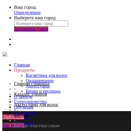
Ваш город:
Определение
Выберите ваш город
Запомнить город
Главная
Продукты
Косметика для волос
Окрашивание
Главная страница
Аксессуары
•
Брови и ресницы
Каталог товаров
О бренде
•
Сотрудничество
Аксессуары для волос
Обучение
•
Материалы
Бигуди
Продукты
Отзывы
•
Контакты
Продукты
Бигуди пластмассовые