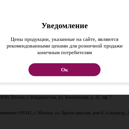
я навигацией или поиском по сайту.
Уведомление
Цены продукции, указанные на сайте, являются
рекомендованными ценами для розничной продажи
конечным потребителям
Ок
0039, Россия, г. Владивосток, ул. Енисейская, д. 32, оф. 7
омпания»
109341, г. Москва, ул. Братиславская, дом 6, 4 подъезд, 