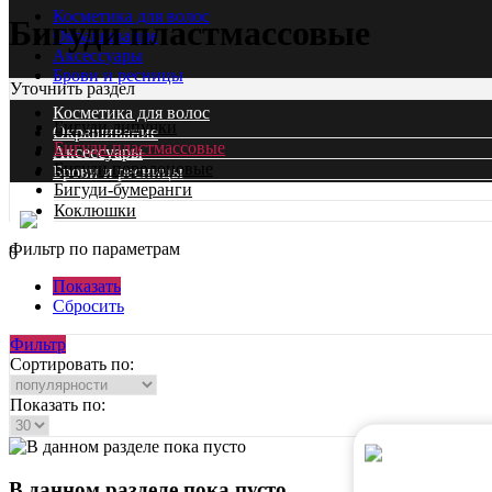
Косметика для волос
Бигуди пластмассовые
Окрашивание
Аксессуары
Брови и ресницы
Уточнить раздел
Косметика для волос
Бигуди липучки
Окрашивание
Бигуди пластмассовые
Аксессуары
Бигуди поролоновые
Брови и ресницы
Бигуди-бумеранги
Коклюшки
Фильтр по параметрам
0
Показать
Сбросить
Фильтр
Сортировать по:
Показать по:
В данном разделе пока пусто